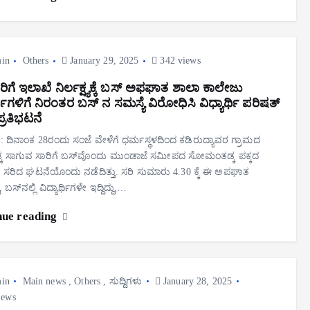
in
Others
January 29, 2025
342 views
ಸಾರಿಗೆ ಇಲಾಖೆ ನಿರ್ಲಕ್ಷ್ಯಕ್ಕೆ ಬಸ್ ಅಫಘಾತ ಶಾಲಾ ಕಾಲೇಜು
ರ್ಥಿಗಳಿಗೆ ನಿರಂತರ ಬಸ್ ನ ಸಮಸ್ಯೆ ವಿರೋಧಿಸಿ ವಿಧ್ಯಾರ್ಥಿ ಪರಿಷತ್
್ರತಿಭಟನೆ
ಡಿ: ದಿನಾಂಕ 28ರಂದು ಸಂಜೆ ವೇಳೆಗೆ ಧರ್ಮಸ್ಥಳದಿಂದ ಕಡಿರುದ್ಯಾವರ ಗ್ರಾಮದ
ಕ ಸಾಗುವ ಸಾರಿಗೆ ಬಸ್‌ವೊಂದು ಮುಂಡಾಜೆ ಸಮೀಪದ ಸೋಮಂತಡ್ಕ ಪಕ್ಕದ
 ಸರಿದ ಘಟನೆಯೊಂದು ನಡೆದಿತ್ತು. ಸರಿ ಸುಮಾರು 4.30 ಕ್ಕೆ ಈ ಅಪಘಾತ
, ಬಸ್‌ನಲ್ಲಿ ವಿದ್ಯಾರ್ಥಿಗಳೇ ಇದ್ದಿದ್ದು,…
nue reading
in
Main news
,
Others
,
ಸುದ್ದಿಗಳು
January 28, 2025
iews