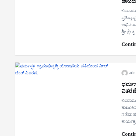
ಅನುದ
ಬಂದಾರು 
ಪ್ರತಿಷ್
ಅಭಿನಂದನ
ಶ್ರೀ ಕ್ಷೇ
Conti
adm
ಧರ್ಮಸ
ವಿತರಣೆ
ಬಂದಾರು : 
ತಾಲೂಕಿನ
ನಡೆದಾಡಲ
ಕಾರ್ಯಕ್
Conti