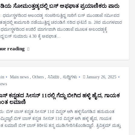
ಂಗಡಿಯ ಸೋಮಂತ್ತಡ್ಕದಲ್ಲಿ ಬಸ್ ಅಫಘಾತ ಪ್ರಯಾಣಿಕರು ಪಾರು
ಡಿ: ಧರ್ಮಸ್ಥಳದಿಂದ ಆಲಂದಡ್ಕ ಸಂಚರಿಸುತ್ತಿದ್ದ ಸಾರಿಗೆ ಬಸ್ ಮುಂಡಾಜೆ ಸಮೀಪದ
ಕದಲ್ಲಿ ಕಾಮಗಾರಿ ನಡೆಯುತ್ತಿದ್ದ ಚರಂಡಿಗೆ ಸರಿದ ಘಟನೆ ಜ. 28ರ ಮಂಗಳವಾರ
. ಧರ್ಮಸ್ಥಳದಿಂದ ಉಜಿರೆ ಮಾರ್ಗವಾಗಿ ಮುಂಡಾಜೆ ಮೂಲಕ ಆಲಂದಡ್ಕಕ್ಕೆ
ಿದ್ದ ಬಸ್ ಸುಮಾರು 4.30 ಕ್ಕೆ ಅಪಘಾತ…
nue reading
in
Main news
,
Others
,
ಸಿನಿಮಾ
,
ಸುದ್ದಿಗಳು
January 26, 2025
iews
ಾಸ್ ಕನ್ನಡದ ಸೀಸನ್ 11ರಲ್ಲಿ ಗೆದ್ದು ಬೀಗಿದ ಹಳ್ಳಿ ಹೈದ, ಗಾಯಕ
ಂತ ಲಮಾಣಿ
ು: ಬಿಗ್ ಬಾಸ್ ಕನ್ನಡ ಸೀಸನ್ 11ರ ವಿನ್ನರ್ ಆಗಿ ಹಳ್ಳಿಸೊಗಡಿನ ಹನುಮಂತ
ಮಿದ್ದಾರೆ.ಬಿಗ್ ಬಾಸ್ ಕನ್ನಡ ಸೀಸನ್ 11ರ ವಿನ್ನರ್ ಆಗಿ ಹಳ್ಳಿ ಹೈದ, ಗಾಯಕ
ಲಮಾಣಿ ಬಿಗ್ ಬಾಸ್ ಕಿರೀಟ ತನ್ನ ಮುಡಿಗೇರಿಸಿಕೊಂಡಿದ್ದಾರೆ. ತ್ರಿವಿಕ್ರಮ್ ಮತ್ತು