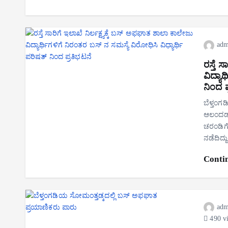
adm
ರಸ್ತೆ 
ವಿದ್ಯಾ
ನಿಂದ ಪ
ಬೆಳ್ತಂಗ
ಆಲಂದಡ್
ಚರಂಡಿಗೆ
ನಡೆದಿದ್ದು
Conti
adm
490 v