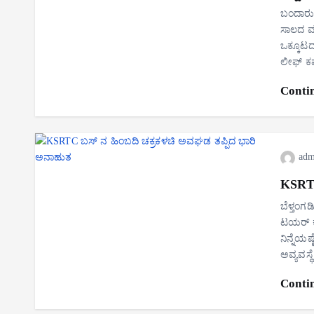
ಬಂದಾರು :
ಸಾಲದ ಮೂ
ಒಕ್ಕೂಟದ
ಲೀಫ್ ಕಪ
Conti
adm
KSRTC
ಬೆಳ್ತಂಗಡ
ಟಯರ್‌ ಕ
ನಿನ್ನೆಯಷ
ಅವ್ಯವಸ್ಥ
Conti