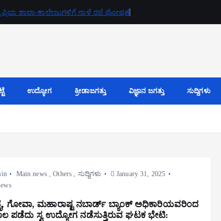
್ಯಾಪ್ತಿಯ ಶಾಲಾ-ಕಾಲೇಜುಗಳಿಗೆ ನಾಳೆ ರಜೆ ಘೋಷಣೆ
ಟೆ
ಉದ್ಯೋಗ
ಕ್ರೀಡಾಜಗತ್ತು
ವಿಜ್ಞಾನ ಜಗತ್ತು
ಸುದ್ದಿಗಳು
in
Main news
,
Others
,
ಸುದ್ದಿಗಳು
January 31, 2025
iews
, ಗೋವಾ, ಮಹಾರಾಷ್ಟ ನಬಾರ್ಡ್ ಬ್ಯಾಂಕ್ ಅಧಿಕಾರಿಯವರಿಂದ
 ಸಾಲ ಪಡೆದು ಸ್ವ ಉದ್ಯೋಗ ನಡೆಸುತ್ತಿರುವ ಘಟಕ ಭೇಟಿ: