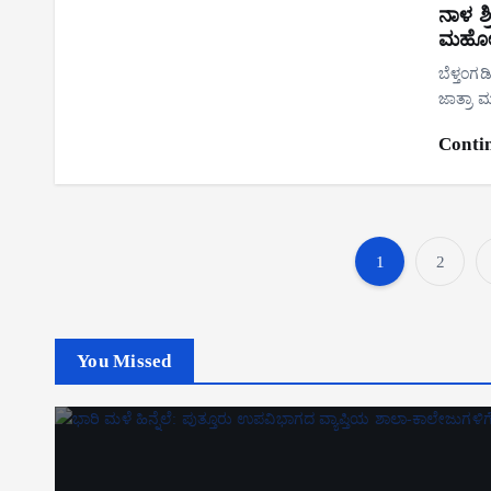
ನಾಳ ಶ್
ಮಹೋತ
ಬೆಳ್ತಂಗಡ
ಜಾತ್ರಾ 
Conti
1
2
You Missed