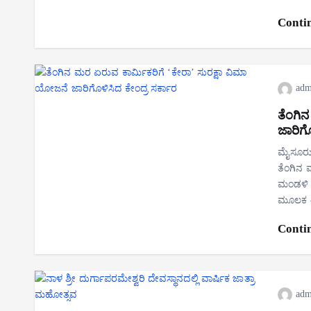
Conti
adm
ತೆಂಗಿ
ಜಾರಿಗೊ
ಮೈಸೂರು:
ತೆಂಗಿನ 
ಮಂಡಳಿ ,
ಮೂಲಕ 
Conti
adm