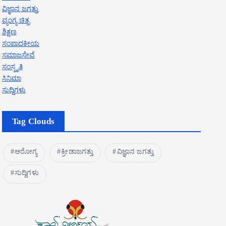
ವಿಜ್ಞಾನ ಜಗತ್ತು
ವ್ಯಂಗ್ಯ ಚಿತ್ರ
ಶಿಕ್ಷಣ
ಸಂಪಾದಕೀಯ
ಸಮಾಜಸೇವೆ
ಸಂಸ್ಕೃತಿ
ಸಿನಿಮಾ
ಸುದ್ದಿಗಳು
Tag Clouds
ಆರೋಗ್ಯ
ಕ್ರೀಡಾಜಗತ್ತು
ವಿಜ್ಞಾನ ಜಗತ್ತು
ಸುದ್ದಿಗಳು