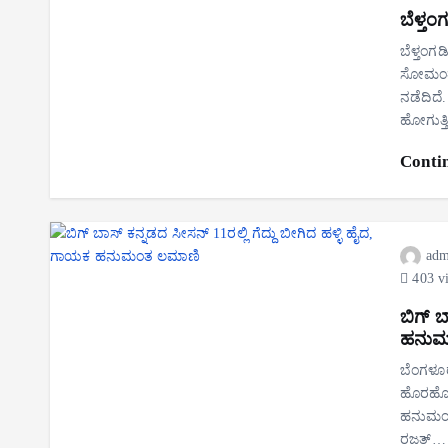
ಬೆಳ್ತ
ಬೆಳ್ತಂಗ
ಸೋಮಂತಡ್
ನಡೆದಿದೆ
ಹೋಗುತ್ತ
Conti
adm
403 v
ಬಿಗ್ ಬ
ಹನುಮ
ಬೆಂಗಳೂರ
ಹೊರಹೊಮ್
ಹನುಮಂತ 
ರಜತ್‌…