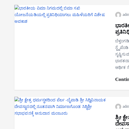
adm
ಭಾರತೀ
ಪ್ರತಿ
ಬೆಳ್ತಂಗ
ಸ್ಟೈಪೆ
ಸೃಷ್ಟಿಸ
ಭಾರತದಾದ
ಆರ್ಥಿಕ
Conti
adm
ಶ್ರೀ ಕ್
ದೇವಸ್ಥ