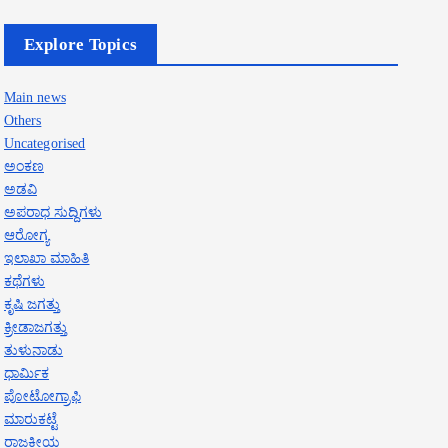
Explore Topics
Main news
Others
Uncategorised
ಅಂಕಣ
ಅಡವಿ
ಅಪರಾಧ ಸುದ್ದಿಗಳು
ಆರೋಗ್ಯ
ಇಲಾಖಾ ಮಾಹಿತಿ
ಕಥೆಗಳು
ಕೃಷಿ ಜಗತ್ತು
ಕ್ರೀಡಾಜಗತ್ತು
ತುಳುನಾಡು
ಧಾರ್ಮಿಕ
ಪೋಟೋಗ್ರಾಫಿ
ಮಾರುಕಟ್ಟೆ
ರಾಜಕೀಯ