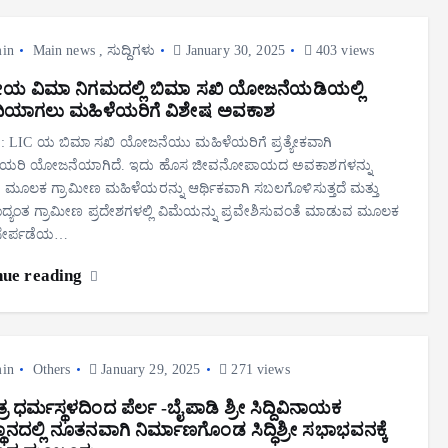
in
Main news
,
ಸುದ್ದಿಗಳು
January 30, 2025
403 views
ಯ ವಿಮಾ ನಿಗಮದಲ್ಲಿ ಬಿಮಾ ಸಖಿ ಯೋಜನೆಯಡಿಯಲ್ಲಿ
ನಿಧಿಯಾಗಲು ಮಹಿಳೆಯರಿಗೆ ವಿಶೇಷ ಅವಕಾಶ
ಡಿ: LIC ಯ ಬಿಮಾ ಸಖಿ ಯೋಜನೆಯು ಮಹಿಳೆಯರಿಗೆ ಪ್ರತ್ಯೇಕವಾಗಿ
ಂಡಿಯರಿ ಯೋಜನೆಯಾಗಿದೆ. ಇದು ಹೊಸ ಜೀವನೋಪಾಯದ ಅವಕಾಶಗಳನ್ನು
ುವ ಮೂಲಕ ಗ್ರಾಮೀಣ ಮಹಿಳೆಯರನ್ನು ಆರ್ಥಿಕವಾಗಿ ಸಬಲಗೊಳಿಸುತ್ತದೆ ಮತ್ತು
್ಯಂತ ಗ್ರಾಮೀಣ ಪ್ರದೇಶಗಳಲ್ಲಿ ವಿಮೆಯನ್ನು ಪ್ರವೇಶಿಸುವಂತೆ ಮಾಡುವ ಮೂಲಕ
 ಸೇರ್ಪಡೆಯ…
nue reading
in
Others
January 29, 2025
271 views
ಷೇತ್ರ ಧರ್ಮಸ್ಥಳದಿಂದ ಪೆರ್ಲ -ಬೈಪಾಡಿ ಶ್ರೀ ಸಿದ್ದಿವಿನಾಯಕ
ಾನದಲ್ಲಿ ನೂತನವಾಗಿ ನಿರ್ಮಾಣಗೊಂಡ ಸಿದ್ಧಿಶ್ರೀ ಸಭಾಭವನಕ್ಕೆ