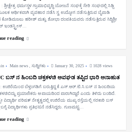
 ಶ್ರೀಕ್ಷೇತ್ರ ಧರ್ಮಸ್ಥಳ ಗ್ರಾಮಾಭಿವೃದ್ಧಿ ಯೋಜನೆ ಸಂಘಕ್ಕೆ ಸೇರಿ ಸಂಘದಲ್ಲಿ ಸಿಡ್ಬಿ
ಲಕ ಆರ್ಥಿಕವಾಗಿ ವ್ಯವಹಾರ ನಡೆಸಿ ಸ್ವ ಉದ್ಯೋಗ ನಡೆಸುತ್ತಿರುವ ಬೈಪಾಡಿ
 ಕೋಡಿಮಜಲು ಹರೀಶ್ ಮತ್ತು ಶೋಭಾ ದಂಪತಿಯವರು ನಡೆಸುತ್ತಿರುವ ಸಿದ್ಧಿಶ್ರೀ
್ ಇಂಡಸ್ಟ್ರೀಸ್…
nue reading
in
Main news
,
ಸುದ್ದಿಗಳು
January 30, 2025
1028 views
 ಬಸ್ ನ ಹಿಂಬದಿ ಚಕ್ರಕಳಚಿ ಅವಘಡ ತಪ್ಪಿದ ಭಾರಿ ಅನಾಹುತ
ಿ: ಉಜಿರೆಯಿಂದ ಬೆಳ್ತಂಗಡಿಗೆ ಬರುತ್ತಿದ್ದ ಕೆ.ಎಸ್.ಆರ್.ಟಿ.ಸಿ.ಬಸ್‌ ನ ಹಿಂಬದಿಯ
ಳಚಿಬಿದ್ದು ಪ್ರಯಾಣಿಕರು ಅಪಾಯದಿಂದ ಪಾರಾಗಿದ್ದಾರೆ ಎಂದು ತಿಳಿದು ಬಂದಿದೆ.
್ಟೇ ವಿದ್ಯಾರ್ಥಿ ಪರಿಷತ್ ನೇತೃತ್ವದಲ್ಲಿ ಉಜಿರೆಯ ಮುಖ್ಯ ರಸ್ತೆಯಲ್ಲಿ ಸರಕಾರಿ ಬಸ್
ೆ ಬಗ್ಗೆ ವಿದ್ಯಾರ್ಥಿಗಳು ಪ್ರತಿಭಟನೆ ನಡೆಸಿದ್ದರು‌. ಗುಣಮಟ್ಟ…
nue reading