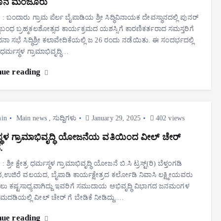
ಾನ ಮಂಜೂರು
: ಬಂದಾರು ಗ್ರಾಮ ಪೆರ್ಲ ಬೈಪಾಡಿಯ ಶ್ರೀ ಸಿದ್ಧಿವಿನಾಯಕ ದೇವಸ್ಥಾನದಲ್ಲಿ ಪುನರ್
ಠಾಷ್ಟಬಂಧ ಬ್ರಹ್ಮಕಲಶೋತ್ಸವ ಕಾರ್ಯಕ್ರಮದ ಯಶಸ್ಸಿಗೆ ಕಾರಣಿಕರ್ತರಾದ ಸಮಸ್ತರಿಗೆ
ಾ ಸಭೆ ಸಿದ್ಧಿಶ್ರೀ ಕಲಾವೇದಿಕೆಯಲ್ಲಿ ಜ 26 ರಂದು ನಡೆಯಿತು. ಈ ಸಂದರ್ಭದಲ್ಲಿ
ತ್ರ ಧರ್ಮಸ್ಥಳ ಗ್ರಾಮಾಭಿವೃದ್ಧಿ…
nue reading
in
Main news
,
ಸುದ್ದಿಗಳು
January 29, 2025
402 views
್ಥಳ ಗ್ರಾಮಾಭಿವೃದ್ಧಿ ಯೋಜನೆಯ ವತಿಯಿಂದ ವೀಲ್ ಚೇರ್
.
ಶ್ರೀ ಕ್ಷೇತ್ರ ಧರ್ಮಸ್ಥಳ ಗ್ರಾಮಾಭಿವೃದ್ಧಿ ಯೋಜನೆ ಬಿ.ಸಿ ಟ್ರಸ್ಟ್(ರಿ) ಬೆಳ್ತಂಗಡಿ
,ಉಜಿರೆ ವಲಯದ, ಬೈಪಾಡಿ ಕಾರ್ಯಕ್ಷೇತ್ರದ ಕರ್ಲೋಡಿ ನಿವಾಸಿ ಲಕ್ಷ್ಮೀಯವರು
ು ಕಷ್ಟಸಾಧ್ಯವಾಗಿದ್ದು ಇವರಿಗೆ ಸಮುದಾಯ ಅಭಿವೃದ್ಧಿ ವಿಭಾಗದ ಜನಮಂಗಳ
ರಮದಡಿಯಲ್ಲಿ ವೀಲ್ ಚೇರ್ ಗೆ ಬೇಡಿಕೆ ನೀಡಿದ್ದು.…
nue reading