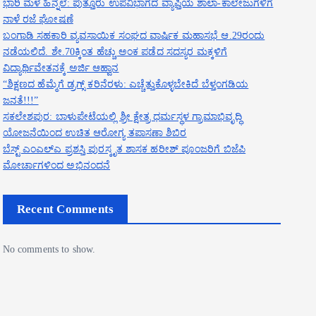
ಭಾರಿ ಮಳೆ ಹಿನ್ನೆಲೆ: ಪುತ್ತೂರು ಉಪವಿಭಾಗದ ವ್ಯಾಪ್ತಿಯ ಶಾಲಾ-ಕಾಲೇಜುಗಳಿಗೆ
ನಾಳೆ ರಜೆ ಘೋಷಣೆ
ಬಂಗಾಡಿ ಸಹಕಾರಿ ವ್ಯವಸಾಯಿಕ ಸಂಘದ ವಾರ್ಷಿಕ ಮಹಾಸಭೆ ಆ.29ರಂದು
ನಡೆಯಲಿದೆ. ಶೇ.70ಕ್ಕಿಂತ ಹೆಚ್ಚು ಅಂಕ ಪಡೆದ ಸದಸ್ಯರ ಮಕ್ಕಳಿಗೆ
ವಿದ್ಯಾರ್ಥಿವೇತನಕ್ಕೆ ಅರ್ಜಿ ಆಹ್ವಾನ
“ಶಿಕ್ಷಣದ ಹೆಮ್ಮೆಗೆ ಡ್ರಗ್ಸ್ ಕರಿನೆರಳು: ಎಚ್ಚೆತ್ತುಕೊಳ್ಳಬೇಕಿದೆ ಬೆಳ್ತಂಗಡಿಯ
ಜನತೆ!!!”
ಸಕಲೇಶಪುರ: ಬಾಳುಪೇಟೆಯಲ್ಲಿ ಶ್ರೀ ಕ್ಷೇತ್ರ ಧರ್ಮಸ್ಥಳ ಗ್ರಾಮಾಭಿವೃದ್ಧಿ
ಯೋಜನೆಯಿಂದ ಉಚಿತ ಆರೋಗ್ಯ ತಪಾಸಣಾ ಶಿಬಿರ
ಬೆಸ್ಟ್ ಎಂಎಲ್ಎ ಪ್ರಶಸ್ತಿ ಪುರಸ್ಕೃತ ಶಾಸಕ ಹರೀಶ್ ಪೂಂಜರಿಗೆ ಬಿಜೆಪಿ
ಮೋರ್ಚಾಗಳಿಂದ ಅಭಿನಂದನೆ
Recent Comments
No comments to show.