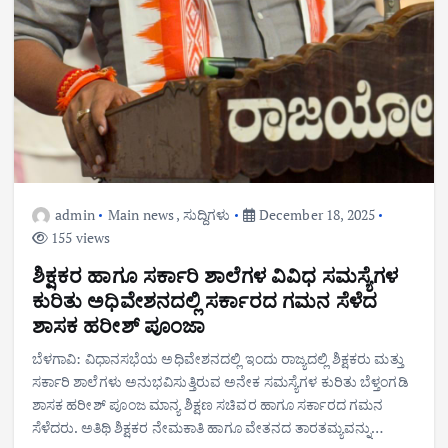
admin
Main news
,
ಸುದ್ದಿಗಳು
December 18, 2025
155 views
ಶಿಕ್ಷಕರ ಹಾಗೂ ಸರ್ಕಾರಿ ಶಾಲೆಗಳ ವಿವಿಧ ಸಮಸ್ಯೆಗಳ
ಕುರಿತು ಅಧಿವೇಶನದಲ್ಲಿ ಸರ್ಕಾರದ ಗಮನ ಸೆಳೆದ
ಶಾಸಕ ಹರೀಶ್ ಪೂಂಜಾ
ಬೆಳಗಾವಿ: ವಿಧಾನಸಭೆಯ ಅಧಿವೇಶನದಲ್ಲಿ ಇಂದು ರಾಜ್ಯದಲ್ಲಿ ಶಿಕ್ಷಕರು ಮತ್ತು
ಸರ್ಕಾರಿ ಶಾಲೆಗಳು ಅನುಭವಿಸುತ್ತಿರುವ ಅನೇಕ ಸಮಸ್ಯೆಗಳ ಕುರಿತು ಬೆಳ್ತಂಗಡಿ
ಶಾಸಕ ಹರೀಶ್ ಪೂಂಜ ಮಾನ್ಯ ಶಿಕ್ಷಣ ಸಚಿವರ ಹಾಗೂ ಸರ್ಕಾರದ ಗಮನ
ಸೆಳೆದರು. ಅತಿಥಿ ಶಿಕ್ಷಕರ ನೇಮಕಾತಿ ಹಾಗೂ ವೇತನದ ತಾರತಮ್ಯವನ್ನು…