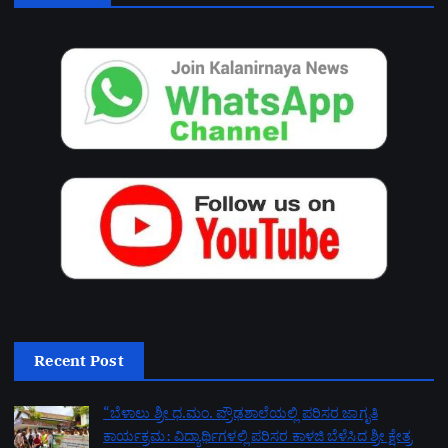
Recent Post
“ಬೆಳಾಲು ಶ್ರೀ ಧ.ಮಂ. ಪ್ರೌಢಶಾಲೆಯಲ್ಲಿ ಪರಿಸರ ಜಾಗೃತಿ
ಕಾರ್ಯಕ್ರಮ: ವಿದ್ಯಾರ್ಥಿಗಳಲ್ಲಿ ಪರಿಸರ ಕಾಳಜಿ ಬೆಳೆಸಿದ ಶ್ರೀ ಕ್ಷೇತ್ರ