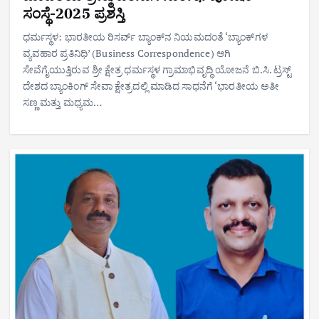
ಸಂಸ್ಥೆ-2025 ಪ್ರಶಸ್ತಿ
ಧರ್ಮಸ್ಥಳ: ಭಾರತೀಯ ರಿಸರ್ವ್ ಬ್ಯಾಂಕ್‌ನ ನಿಯಮದಂತೆ ‘ಬ್ಯಾಂಕ್‌ಗಳ
ವ್ಯವಹಾರ ಪ್ರತಿನಿಧಿ’ (Business Correspondence) ಆಗಿ
ಸೇವೆಗೈಯುತ್ತಿರುವ ಶ್ರೀ ಕ್ಷೇತ್ರ ಧರ್ಮಸ್ಥಳ ಗ್ರಾಮಾಭಿವೃದ್ಧಿ ಯೋಜನೆ ಬಿ.ಸಿ. ಟ್ರಸ್ಟ್
ದೇಶದ ಬ್ಯಾಂಕಿಂಗ್ ಸೇವಾ ಕ್ಷೇತ್ರದಲ್ಲಿ ಮಾಡಿದ ಸಾಧನೆಗೆ ‘ಭಾರತೀಯ ಅತೀ
ಸಣ್ಣ ಮತ್ತು ಮಧ್ಯಮ…