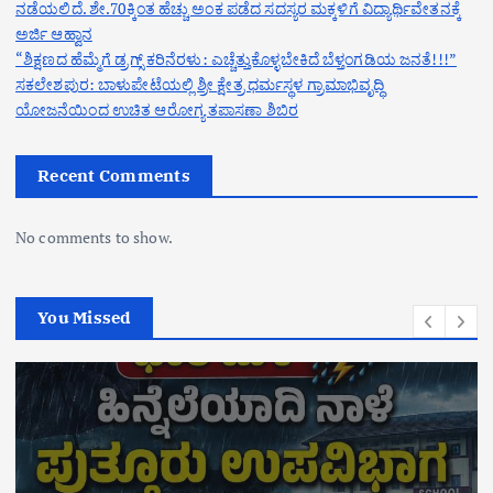
ನಡೆಯಲಿದೆ. ಶೇ.70ಕ್ಕಿಂತ ಹೆಚ್ಚು ಅಂಕ ಪಡೆದ ಸದಸ್ಯರ ಮಕ್ಕಳಿಗೆ ವಿದ್ಯಾರ್ಥಿವೇತನಕ್ಕೆ
ಅರ್ಜಿ ಆಹ್ವಾನ
“ಶಿಕ್ಷಣದ ಹೆಮ್ಮೆಗೆ ಡ್ರಗ್ಸ್ ಕರಿನೆರಳು: ಎಚ್ಚೆತ್ತುಕೊಳ್ಳಬೇಕಿದೆ ಬೆಳ್ತಂಗಡಿಯ ಜನತೆ!!!”
ಸಕಲೇಶಪುರ: ಬಾಳುಪೇಟೆಯಲ್ಲಿ ಶ್ರೀ ಕ್ಷೇತ್ರ ಧರ್ಮಸ್ಥಳ ಗ್ರಾಮಾಭಿವೃದ್ಧಿ
ಯೋಜನೆಯಿಂದ ಉಚಿತ ಆರೋಗ್ಯ ತಪಾಸಣಾ ಶಿಬಿರ
Recent Comments
No comments to show.
You Missed