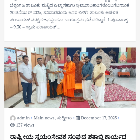
ಬೆಳ್ತಂಗಡಿ ತಾಲೂಕು ಮಟ್ಟದ ಎಲ್ಲಾ ಸರ್ಕಾರಿ ಇಲಾಖಾಧಿಕಾರಿಗಳೊಂದಿಗೆದಿನಾಂಕ
20 ಡಿಸೆಂಬರ್ 2025, ಶನಿವಾರದಂದು ಜನರ ಬಳಿಗೆ-ತಾಲೂಕು ಆಡಳಿತ
ಪಂಚಾಯತ್ ಮಟ್ಟದ ಜನಸ್ಪಂದನಾ ಕಾರ್ಯಕ್ರಮ ನಡೆಸಲಿದ್ದಾರೆ. 1.ಪೂರ್ವಾಹ್ನ
– 9.30 – ಗ್ರಾಮ ಪಂಚಾಯತ್…
admin
Main news
,
ಸುದ್ದಿಗಳು
December 17, 2025
137 views
ರಾಷ್ಟ್ರೀಯ ಸ್ವಯಂಸೇವಕ ಸಂಘದ ಶತಾಬ್ದಿ ಕಾರ್ಯದ