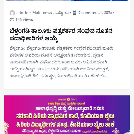
admin
Main news
,
ಸುದ್ದಿಗಳು
December 24, 2025
126 views
ಬೆಳ್ತಂಗಡಿ ತಾಲೂಕು ಪತ್ರಕರ್ತರ ಸಂಘದ ನೂತನ
ಪದಾಧಿಕಾರಿಗಳ ಆಯ್ಕೆ
ಬೆಳ್ತಂಗಡಿ: ಬೆಳ್ತಂಗಡಿ ತಾಲೂಕು ಪತ್ರಕರ್ತರ ಸಂಘದ ಮುಂದಿನ ಮೂರು
ವರ್ಷಗಳ ಅವಧಿಯ ನೂತನ ಅಧ್ಯಕ್ಷರಾಗಿ ತುಕರಾಮ ಬಿ. ಪ್ರಧಾನ
ಕಾರ್ಯದರ್ಶಿಯಾಗಿ ಮನೋಹರ ಬಳಂಜ ಅವರು ಆವಿರೋಧವಾಗಿ
ಆಯ್ಕೆಯಾಗಿದ್ದಾರೆ. ಸಂಘದ ಕಾರ್ಯದರ್ಶಿಯಾಗಿ ಅರವಿಂದ ಹೆಬ್ಬಾರ್,
ಉಪಾಧ್ಯಕ್ಷರಾಗಿ ಶಿಬಿ ಧರ್ಮಸ್ಥಳ, ಕೋಶಾಧಿಕಾರಿಯಾಗಿ ಗಣೇಶ್ ಬಿ.…