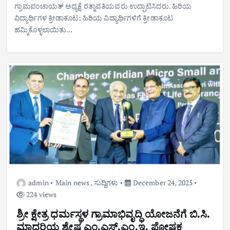
ಗ್ರಾಮಪಂಚಾಯತ್ ಅಧ್ಯಕ್ಷೆ ರತ್ನಾವತಿಯವರು ಉದ್ಘಾಟಿಸಿದರು. ಹಿರಿಯ
ವಿದ್ಯಾರ್ಥಿಗಳ ಕ್ರೀಡಾಕೂಟ: ಹಿರಿಯ ವಿದ್ಯಾರ್ಥಿಗಳಿಗೆ ಕ್ರೀಡಾಕೂಟ
ಹಮ್ಮಿಕೊಳ್ಳಲಾಯಿತು…
admin
Main news
,
ಸುದ್ದಿಗಳು
December 24, 2025
224 views
ಶ್ರೀ ಕ್ಷೇತ್ರ ಧರ್ಮಸ್ಥಳ ಗ್ರಾಮಾಭಿವೃದ್ಧಿ ಯೋಜನೆಗೆ ಬಿ.ಸಿ.
ಮಾದರಿಯ ಶ್ರೇಷ್ಠ ಎಂ.ಎಸ್.ಎಂ.ಇ. ಪೋಷಕ