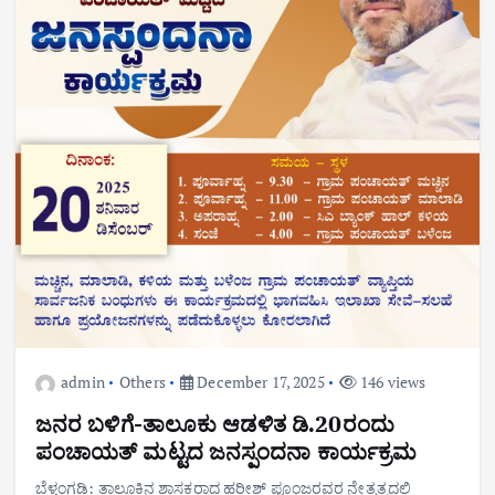
admin
Others
December 17, 2025
146 views
ಜನರ ಬಳಿಗೆ-ತಾಲೂಕು ಆಡಳಿತ ಡಿ.20ರಂದು
ಪಂಚಾಯತ್ ಮಟ್ಟದ ಜನಸ್ಪಂದನಾ ಕಾರ್ಯಕ್ರಮ
ಬೆಳ್ತಂಗಡಿ: ತಾಲೂಕಿನ ಶಾಸಕರಾದ ಹರೀಶ್ ಪೂಂಜರವರ ನೇತೃತ್ವದಲ್ಲಿ