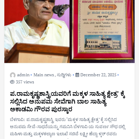
admin
Main news
,
ಸುದ್ದಿಗಳು
December 22, 2025
357 views
ಪ.ರಾಮಕೃಷ್ಣಶಾಸ್ತ್ರಿಯವರಿಗೆ ಮಕ್ಕಳ ಸಾಹಿತ್ಯ ಕ್ಷೇತ್ರ’ ಕ್ಕೆ
ಸಲ್ಲಿಸಿದ ಅನುಪಮ ಸೇವೆಗಾಗಿ ಬಾಲ ಸಾಹಿತ್ಯ
ಅಕಾಡಮಿ ಗೌರವ ಪುರಸ್ಕಾರ
ಬೆಳಗಾವಿ: ಪ.ರಾಮಕೃಷ್ಣಶಾಸ್ತ್ರಿ ಇವರು ‘ಮಕ್ಕಳ ಸಾಹಿತ್ಯ ಕ್ಷೇತ್ರ’ ಕ್ಕೆ ಸಲ್ಲಿಸಿದ
ಅನುಪಮ ಸೇವೆ-ಸಾಧನೆಯನ್ನು ಗಮನಿಸಿ ಬೆಳಗಾವಿ ಯ ಸುವರ್ಣ ಸೌಧ ದಲ್ಲಿ
ಮಹಿಳಾ ಮತ್ತು ಮಕ್ಕಳಕಲ್ಯಾಣ ಇಲಾಖೆ ಸಚಿವೆ ಲಕ್ಷ್ಮೀ ಹೆಬ್ಬಾ ಳ್ಕರ್ ರವರು