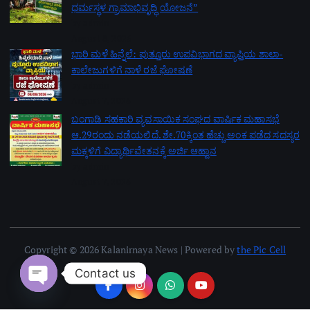
ಧರ್ಮಸ್ಥಳ ಗ್ರಾಮಾಭಿವೃದ್ಧಿ ಯೋಜನೆ”
by admin
August 8, 2026
ಭಾರಿ ಮಳೆ ಹಿನ್ನೆಲೆ: ಪುತ್ತೂರು ಉಪವಿಭಾಗದ ವ್ಯಾಪ್ತಿಯ ಶಾಲಾ-
ಕಾಲೇಜುಗಳಿಗೆ ನಾಳೆ ರಜೆ ಘೋಷಣೆ
by admin
August 7, 2026
ಬಂಗಾಡಿ ಸಹಕಾರಿ ವ್ಯವಸಾಯಿಕ ಸಂಘದ ವಾರ್ಷಿಕ ಮಹಾಸಭೆ
ಆ.29ರಂದು ನಡೆಯಲಿದೆ. ಶೇ.70ಕ್ಕಿಂತ ಹೆಚ್ಚು ಅಂಕ ಪಡೆದ ಸದಸ್ಯರ
ಮಕ್ಕಳಿಗೆ ವಿದ್ಯಾರ್ಥಿವೇತನಕ್ಕೆ ಅರ್ಜಿ ಆಹ್ವಾನ
by admin
August 7, 2026
Copyright © 2026 Kalanirnaya News | Powered by
the Pic Cell
Contact us
Open chaty