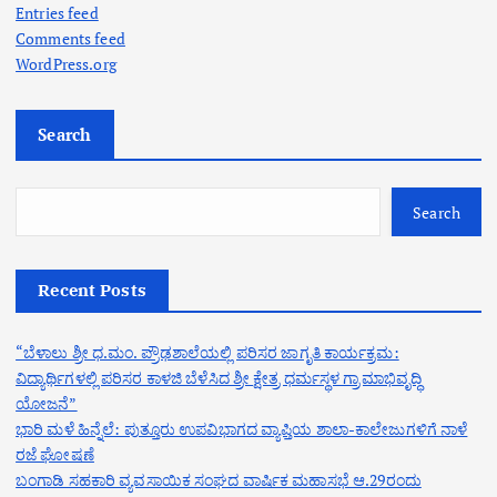
Entries feed
Comments feed
WordPress.org
Search
Search
Recent Posts
“ಬೆಳಾಲು ಶ್ರೀ ಧ.ಮಂ. ಪ್ರೌಢಶಾಲೆಯಲ್ಲಿ ಪರಿಸರ ಜಾಗೃತಿ ಕಾರ್ಯಕ್ರಮ:
ವಿದ್ಯಾರ್ಥಿಗಳಲ್ಲಿ ಪರಿಸರ ಕಾಳಜಿ ಬೆಳೆಸಿದ ಶ್ರೀ ಕ್ಷೇತ್ರ ಧರ್ಮಸ್ಥಳ ಗ್ರಾಮಾಭಿವೃದ್ಧಿ
ಯೋಜನೆ”
ಭಾರಿ ಮಳೆ ಹಿನ್ನೆಲೆ: ಪುತ್ತೂರು ಉಪವಿಭಾಗದ ವ್ಯಾಪ್ತಿಯ ಶಾಲಾ-ಕಾಲೇಜುಗಳಿಗೆ ನಾಳೆ
ರಜೆ ಘೋಷಣೆ
ಬಂಗಾಡಿ ಸಹಕಾರಿ ವ್ಯವಸಾಯಿಕ ಸಂಘದ ವಾರ್ಷಿಕ ಮಹಾಸಭೆ ಆ.29ರಂದು