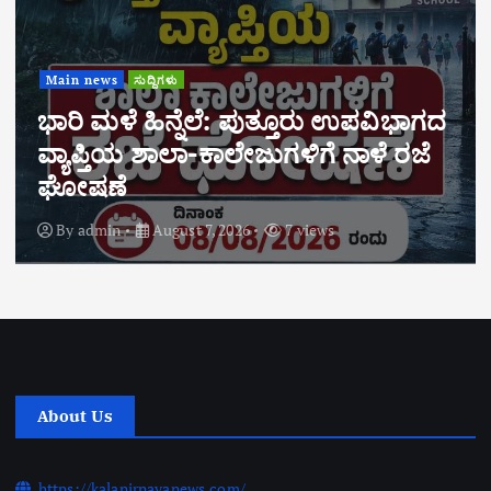
Main news
ಸುದ್ದಿಗಳು
ಬಂಗಾಡಿ ಸಹಕಾರಿ ವ್ಯವಸಾಯಿಕ ಸಂಘದ
ವಾರ್ಷಿಕ ಮಹಾಸಭೆ ಆ.29ರಂದು
ಾಗದ
ನಡೆಯಲಿದೆ. ಶೇ.70ಕ್ಕಿಂತ ಹೆಚ್ಚು ಅಂಕ
ಜೆ
ಪಡೆದ ಸದಸ್ಯರ ಮಕ್ಕಳಿಗೆ ವಿದ್ಯಾರ್ಥಿವೇತನಕ್
ಅರ್ಜಿ ಆಹ್ವಾನ
By
admin
August 7, 2026
6 views
About Us
https://kalanirnayanews.com/