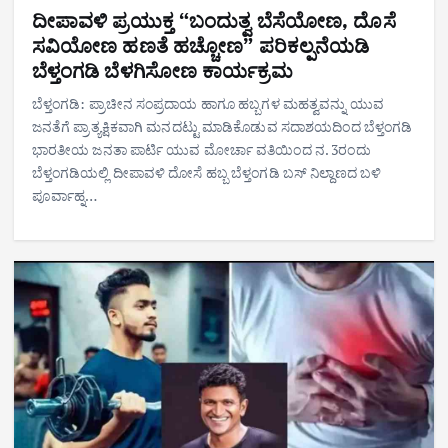
ದೀಪಾವಳಿ ಪ್ರಯುಕ್ತ “ಬಂದುತ್ವ ಬೆಸೆಯೋಣ, ದೊಸೆ
ಸವಿಯೋಣ ಹಣತೆ ಹಚ್ಚೋಣ” ಪರಿಕಲ್ಪನೆಯಡಿ
ಬೆಳ್ತಂಗಡಿ ಬೆಳಗಿಸೋಣ ಕಾರ್ಯಕ್ರಮ
ಬೆಳ್ತಂಗಡಿ: ಪ್ರಾಚೀನ ಸಂಪ್ರದಾಯ ಹಾಗೂ ಹಬ್ಬಗಳ ಮಹತ್ವವನ್ನು ಯುವ
ಜನತೆಗೆ ಪ್ರಾತ್ಯಕ್ಷಿಕವಾಗಿ ಮನದಟ್ಟು ಮಾಡಿಕೊಡುವ ಸದಾಶಯದಿಂದ ಬೆಳ್ತಂಗಡಿ
ಭಾರತೀಯ ಜನತಾ ಪಾರ್ಟಿ ಯುವ ಮೋರ್ಚಾ ವತಿಯಿಂದ ನ. 3ರಂದು
ಬೆಳ್ತಂಗಡಿಯಲ್ಲಿ ದೀಪಾವಳಿ ದೋಸೆ ಹಬ್ಬ ಬೆಳ್ತಂಗಡಿ ಬಸ್ ನಿಲ್ದಾಣದ ಬಳಿ
ಪೂರ್ವಾಹ್ನ…