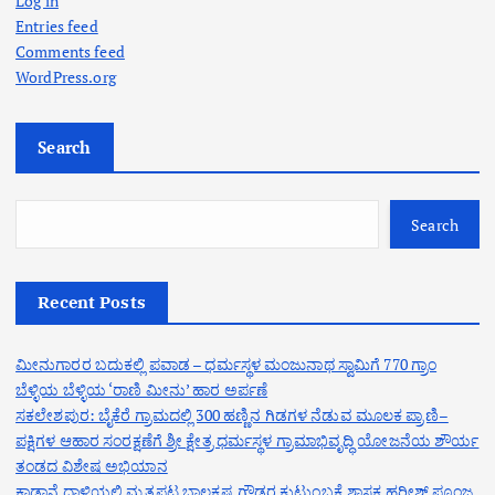
Log in
Entries feed
Comments feed
WordPress.org
Search
Search
Recent Posts
ಮೀನುಗಾರರ ಬದುಕಲ್ಲಿ ಪವಾಡ – ಧರ್ಮಸ್ಥಳ ಮಂಜುನಾಥ ಸ್ವಾಮಿಗೆ 770 ಗ್ರಾಂ
ಬೆಳ್ಳಿಯ ಬೆಳ್ಳಿಯ ‘ರಾಣಿ ಮೀನು’ ಹಾರ ಅರ್ಪಣೆ
ಸಕಲೇಶಪುರ: ಬೈಕೆರೆ ಗ್ರಾಮದಲ್ಲಿ 300 ಹಣ್ಣಿನ ಗಿಡಗಳ ನೆಡುವ ಮೂಲಕ ಪ್ರಾಣಿ–
ಪಕ್ಷಿಗಳ ಆಹಾರ ಸಂರಕ್ಷಣೆಗೆ ಶ್ರೀ ಕ್ಷೇತ್ರ ಧರ್ಮಸ್ಥಳ ಗ್ರಾಮಾಭಿವೃದ್ಧಿ ಯೋಜನೆಯ ಶೌರ್ಯ
ತಂಡದ ವಿಶೇಷ ಅಭಿಯಾನ
ಕಾಡಾನೆ ದಾಳಿಯಲ್ಲಿ ಮೃತಪಟ್ಟ ಬಾಲಕೃಷ್ಣ ಗೌಡರ ಕುಟುಂಬಕ್ಕೆ ಶಾಸಕ ಹರೀಶ್ ಪೂಂಜ