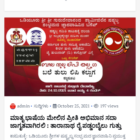
admin
ಸುದ್ದಿಗಳು
October 25, 2021
197 views
ಮಾತೃ ಭಾಷೆಯ ಮೇಲಿನ ಪ್ರೀತಿ ಅಭಿಮಾನ ಸದಾ
ಜಾಗೃತವಾಗಿರಲಿ : ತಾರಾನಾಥ ರೈ ಪಡ್ಡಂಬೈಲು ಗುತ್ತು
ಕಾಟುಕುಕ್ಕೆ: ಒಡಿಯೂರು ಶ್ರೀಗಳ ಷಷ್ಠ್ಯಬ್ದ ಸಂಭ್ರಮದ ಜ್ಞಾನವಾಹಿನಿ ಪ್ರಯುಕ್ತ