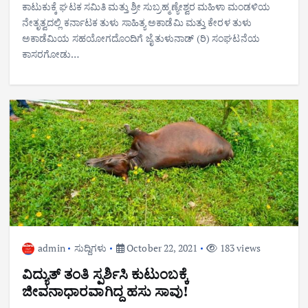
ಕಾಟುಕುಕ್ಕೆ ಘಟಕ ಸಮಿತಿ ಮತ್ತು ಶ್ರೀ ಸುಬ್ರಹ್ಮಣ್ಯೇಶ್ವರ ಮಹಿಳಾ ಮಂಡಳಿಯ
ನೇತೃತ್ವದಲ್ಲಿ ಕರ್ನಾಟಕ ತುಳು ಸಾಹಿತ್ಯ ಅಕಾಡೆಮಿ ಮತ್ತು ಕೇರಳ ತುಳು
ಅಕಾಡೆಮಿಯ ಸಹಯೋಗದೊಂದಿಗೆ ಜೈ ತುಳುನಾಡ್ (ರಿ) ಸಂಘಟನೆಯ
ಕಾಸರಗೋಡು…
admin
ಸುದ್ದಿಗಳು
October 22, 2021
183 views
ವಿದ್ಯುತ್ ತಂತಿ ಸ್ಪರ್ಶಿಸಿ ಕುಟುಂಬಕ್ಕೆ
ಜೀವನಾಧಾರವಾಗಿದ್ದ ಹಸು ಸಾವು!