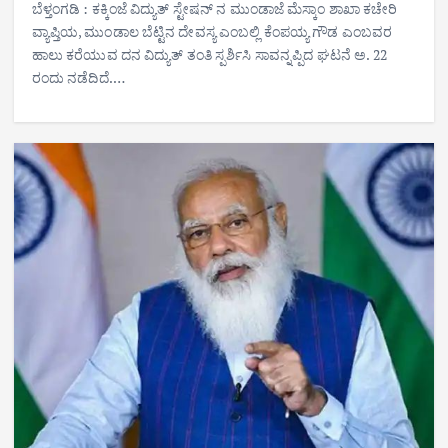
ಬೆಳ್ತಂಗಡಿ : ಕಕ್ಕಿಂಜೆ ವಿದ್ಯುತ್ ಸ್ಟೇಷನ್ ನ ಮುಂಡಾಜೆ ಮೆಸ್ಕಾಂ ಶಾಖಾ ಕಚೇರಿ
ವ್ಯಾಪ್ತಿಯ, ಮುಂಡಾಲ ಬೆಟ್ಟಿನ ದೇವಸ್ಯ ಎಂಬಲ್ಲಿ ಕೆಂಪಯ್ಯ ಗೌಡ ಎಂಬವರ
ಹಾಲು ಕರೆಯುವ ದನ ವಿದ್ಯುತ್ ತಂತಿ ಸ್ಪರ್ಶಿಸಿ ಸಾವನ್ನಪ್ಪಿದ ಘಟನೆ ಅ. 22
ರಂದು ನಡೆದಿದೆ.…