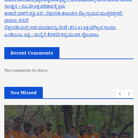
ಸಾಂತ್ವನ – ರೂ.20 ಲಕ್ಷ ಪರಿಹಾರಕ್ಕೆ ಕ್ರಮ
ಕಾಡಾನೆ ದಾಳಿಗೆ ವ್ಯಕ್ತಿ ಬಲಿ: ಬೆಳ್ತಂಗಡಿ ತಾಲೂಕಿನ ರೆಖ್ಯ ಗ್ರಾಮದ ಮುಚ್ಚಿರಡ್ಕದಲ್ಲಿ
ದಾರುಣ ಘಟನೆ
ಬೆಳ್ತಂಗಡಿಯಲ್ಲಿ ಭಾರಿ ಮಾದಕವಸ್ತು ಬೇಟೆ: ₹15.41 ಲಕ್ಷ ಮೌಲ್ಯದ ಗಾಂಜಾ,
ಎಂಡಿಎಂಎ ಜಪ್ತಿ – ದುಬೈಗೆ ತೆರಳಬೇಕಿದ್ದ ಯುವಕ ಜೈಲುಪಾಲು
Recent Comments
No comments to show.
You Missed