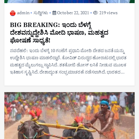
admin
ಸುದ್ದಿಗಳು
October 22, 2021
219 views
BIG BREAKING: ಇಂದು ಬೆಳಗ್ಗೆ
ದೇಶವನ್ನುದ್ದೇಶಿಸಿ ಮೋದಿ ಭಾಷಣ, ಮಹತ್ವದ
ಘೋಷಣೆ ಸಾಧ್ಯತೆ!
ನವದೆಹಲಿ: ಇಂದು ಬೆಳಗ್ಗೆ 10 ಗಂಟೆಗೆ ಪ್ರಧಾನಿ ಮೋದಿ ದೇಶದ ಜನತೆಯನ್ನು
ಉದ್ದೇಶಿಸಿ ಭಾಷಣ ಮಾಡಲಿದ್ದಾರೆ. ಕೋವಿಡ್ ವಿರುದ್ಧದ ಹೋರಾಟದಲ್ಲಿ ಭಾರತ
ಮಹತ್ವದ ಮೈಲುಗಲ್ಲು ಸ್ಥಾಪಿಸಿದೆ. ಶತಕೋಟಿ ಡೋಸ್ ಲಸಿಕೆ ನೀಡುವ ಮೂಲಕ
ಇತಿಹಾಸ ಸೃಷ್ಟಿಸಿದೆ. ದೇಶಾದ್ಯಂತ ಸಂಭ್ರಮಾಚರಣೆ ನಡೆಸಲಾಗಿದೆ. ಭಾರತದ…