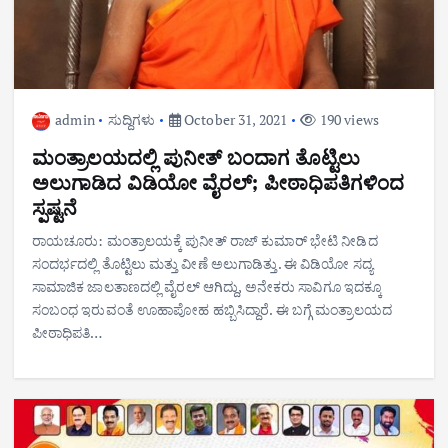
admin
ಸುದ್ದಿಗಳು
October 31, 2021
190 views
ಮಂತ್ರಾಲಯದಲ್ಲಿ ಪುನೀತ್ ಬಂದಾಗ ತೊಟ್ಟಿಲು
ಅಲುಗಾಡಿದ ವಿಡಿಯೋ ವೈರಲ್; ಪೀಠಾಧಿಪತಿಗಳಿಂದ
ಸ್ಪಷ್ಟನೆ
ರಾಯಚೂರು: ಮಂತ್ರಾಲಯಕ್ಕೆ ಪುನೀತ್ ರಾಜ್ ಕುಮಾರ್ ಭೇಟಿ ನೀಡಿದ
ಸಂದರ್ಭದಲ್ಲಿ ತೊಟ್ಟಿಲು ಮತ್ತು ವೀಣೆ ಅಲುಗಾಡಿತ್ತು. ಈ ವಿಡಿಯೋ ಸದ್ಯ
ಸಾಮಾಜಿಕ ಜಾಲತಾಣದಲ್ಲಿ ವೈರಲ್ ಆಗಿದ್ದು, ಅನೇಕರು ಸಾವಿಗೂ ಇದಕ್ಕೂ
ಸಂಬಂಧ ಇರುವಂತೆ ಊಹಾಪೋಹ ಹಬ್ಬಿಸಿದ್ದಾರೆ. ಈ ಬಗ್ಗೆ ಮಂತ್ರಾಲಯದ
ಪೀಠಾಧಿಪತಿ…