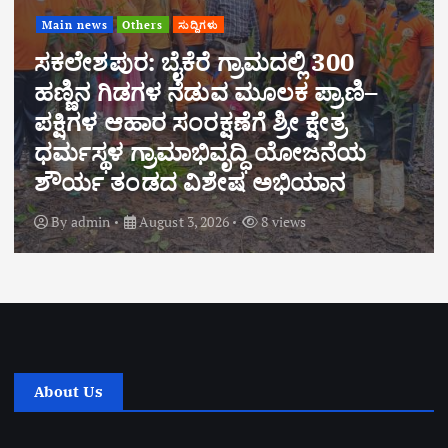
–
Main news
Others
ಸುದ್ದಿಗಳು
ಕಾಡಾನೆ ದಾಳಿಯಲ್ಲಿ ಮೃತಪಟ್ಟ ಬಾಲಕೃಷ್ಣ
ಗೌಡರ ಕುಟುಂಬಕ್ಕೆ ಶಾಸಕ ಹರೀಶ್ ಪ
ಸಾಂತ್ವನ – ರೂ.20 ಲಕ್ಷ ಪರಿಹಾರಕ್ಕೆ ಕ್
By
admin
August 2, 2026
9 views
About Us