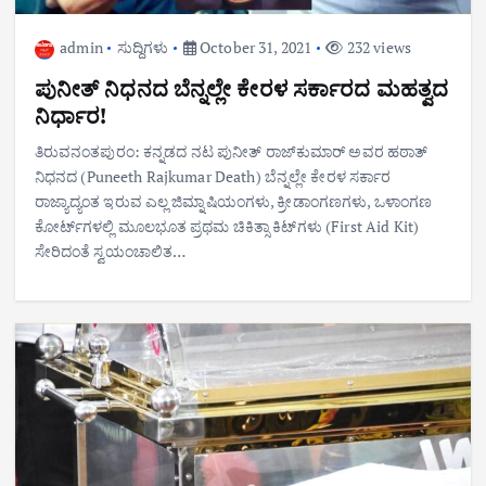
admin
ಸುದ್ದಿಗಳು
October 31, 2021
232 views
ಪುನೀತ್‌ ನಿಧನದ ಬೆನ್ನಲ್ಲೇ ಕೇರಳ ಸರ್ಕಾರದ ಮಹತ್ವದ
ನಿರ್ಧಾರ!
ತಿರುವನಂತಪುರಂ: ಕನ್ನಡದ ನಟ ಪುನೀತ್‌ ರಾಜ್‌ಕುಮಾರ್‌ ಅವರ ಹಠಾತ್‌
ನಿಧನದ (Puneeth Rajkumar Death) ಬೆನ್ನಲ್ಲೇ ಕೇರಳ ಸರ್ಕಾರ
ರಾಜ್ಯಾದ್ಯಂತ ಇರುವ ಎಲ್ಲ ಜಿಮ್ನಾಷಿಯಂಗಳು, ಕ್ರೀಡಾಂಗಣಗಳು, ಒಳಾಂಗಣ
ಕೋರ್ಟ್‌ಗಳಲ್ಲಿ ಮೂಲಭೂತ ಪ್ರಥಮ ಚಿಕಿತ್ಸಾ ಕಿಟ್‌ಗಳು (First Aid Kit)
ಸೇರಿದಂತೆ ಸ್ವಯಂಚಾಲಿತ…