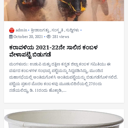
admin
ಕ್ರೀಡಾಜಗತ್ತು
,
ಸಂಸ್ಕೃತಿ
,
ಸುದ್ದಿಗಳು
October 20, 2021
281 views
ಕರಾವಳಿಯ 2021-22ನೇ ಸಾಲಿನ ಕಂಬಳ
ವೇಳಾಪಟ್ಟಿ ಬಿಡುಗಡೆ
ಮಂಗಳೂರು: ಉಡುಪಿ ಮತ್ತು ದಕ್ಷಿಣ ಕನ್ನಡ ಜಿಲ್ಲಾ ಕಂಬಳ ಸಮಿತಿಯು ಈ
ವರ್ಷದ ಕಂಬಳಗಳ ಸಂಭಾವ್ಯ ಪಟ್ಟಿಯನ್ನು ಸಿದ್ದಪಡಿಸಿದ್ದು , ಮುಂದಿನ
ಮಹಾಸಭೆಯಲ್ಲಿ ಅಂತಿಮಗೊಳಿಸಿ ಅಂತಿಮಪಟ್ಟಿಯನ್ನು ಬಿಡುಗಡೆಗೊಳಿಸಲಿದೆ.
ಪಟ್ಟಿಯ ಪ್ರಕಾರ ಮೊದಲ ಕಂಬಳವು ಮೂಡುಬಿದಿರೆಯಲ್ಲಿ 27ರಂದು
ನಡೆಯಲಿದ್ದು, ಡಿ. 11ರಂದು ಹೊಕ್ಕಾಡಿ,…