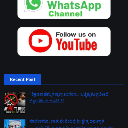
Recent Post
“ಶಿಕ್ಷಣದ ಹೆಮ್ಮೆಗೆ ಡ್ರಗ್ಸ್ ಕರಿನೆರಳು: ಎಚ್ಚೆತ್ತುಕೊಳ್ಳಬೇಕಿದೆ
ಬೆಳ್ತಂಗಡಿಯ ಜನತೆ!!!”
by admin
August 6, 2026
ಸಕಲೇಶಪುರ: ಬಾಳುಪೇಟೆಯಲ್ಲಿ ಶ್ರೀ ಕ್ಷೇತ್ರ ಧರ್ಮಸ್ಥಳ
ಗ್ರಾಮಾಭಿವೃದ್ಧಿ ಯೋಜನೆಯಿಂದ ಉಚಿತ ಆರೋಗ್ಯ ತಪಾಸಣಾ