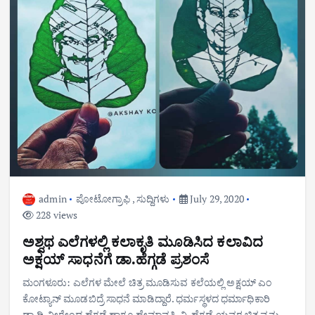
admin
ಪೋಟೋಗ್ರಾಫಿ
,
ಸುದ್ದಿಗಳು
July 29, 2020
228 views
ಅಶ್ವಥ ಎಲೆಗಳಲ್ಲಿ ಕಲಾಕೃತಿ ಮೂಡಿಸಿದ ಕಲಾವಿದ
ಅಕ್ಷಯ್ ಸಾಧನೆಗೆ ಡಾ.ಹೆಗ್ಗಡೆ ಪ್ರಶಂಸೆ
ಮಂಗಳೂರು: ಎಲೆಗಳ ಮೇಲೆ ಚಿತ್ರ ಮೂಡಿಸುವ ಕಲೆಯಲ್ಲಿ ಅಕ್ಷಯ್ ಎಂ
ಕೋಟ್ಯಾನ್ ಮೂಡಬಿದ್ರೆ ಸಾಧನೆ ಮಾಡಿದ್ದಾರೆ. ಧರ್ಮಸ್ಥಳದ ಧರ್ಮಾಧಿಕಾರಿ
ಡಾ.ಡಿ.ವೀರೇಂದ್ರ ಹೆಗ್ಗಡೆ ಹಾಗೂ ಹೇಮಾವತಿ .ವಿ. ಹೆಗ್ಗಡೆ ಯವರ ಚಿತ್ರವನ್ನು