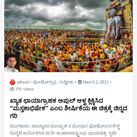
admin
ಪೋಟೋಗ್ರಾಫಿ
,
ಸುದ್ದಿಗಳು
March 5, 2021
191 views
ಖ್ಯಾತ ಛಾಯಾಗ್ರಾಹಕ ಅಪುಲ್ ಆಳ್ವ ಕ್ಲಿಕ್ಕಿಸಿದ
“ಮಸ್ತಕಾಭಿಷೇಕ” ಎಂಬ ಶೀರ್ಷಿಕೆಯ ಈ ಚಿತ್ರಕ್ಕೆ ಚಿನ್ನದ
ಗರಿ
ಮಂಗಳೂರು: ರಾಜಸ್ಥಾನದ ಜೋದ್ಪುರ್ ನ ಜೋಧಾನ ಫೋಟೋಜರ್ನಲಿಸ್ಟ್
ಸೊಸೈಟಿ ಆಯೋಜಿಸಿದ 10 ನೇ ಅಂತಾರಾರಾಷ್ಟ್ರೀಯ ಛಾಯಾಚಿತ್ರ ಸ್ಪರ್ಧೆ