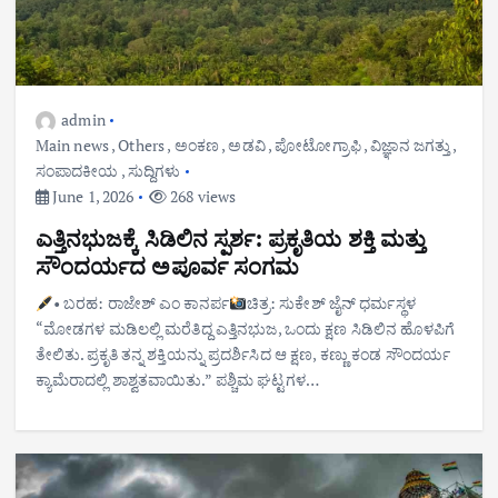
admin
Main news
,
Others
,
ಅಂಕಣ
,
ಅಡವಿ
,
ಪೋಟೋಗ್ರಾಫಿ
,
ವಿಜ್ಞಾನ ಜಗತ್ತು
,
ಸಂಪಾದಕೀಯ
,
ಸುದ್ದಿಗಳು
June 1, 2026
268 views
ಎತ್ತಿನಭುಜಕ್ಕೆ ಸಿಡಿಲಿನ ಸ್ಪರ್ಶ: ಪ್ರಕೃತಿಯ ಶಕ್ತಿ ಮತ್ತು
ಸೌಂದರ್ಯದ ಅಪೂರ್ವ ಸಂಗಮ
• ಬರಹ: ರಾಜೇಶ್ ಎಂ ಕಾನರ್ಪ
ಚಿತ್ರ: ಸುಕೇಶ್ ಜೈನ್ ಧರ್ಮಸ್ಥಳ
“ಮೋಡಗಳ ಮಡಿಲಲ್ಲಿ ಮರೆತಿದ್ದ ಎತ್ತಿನಭುಜ, ಒಂದು ಕ್ಷಣ ಸಿಡಿಲಿನ ಹೊಳಪಿಗೆ
ತೇಲಿತು. ಪ್ರಕೃತಿ ತನ್ನ ಶಕ್ತಿಯನ್ನು ಪ್ರದರ್ಶಿಸಿದ ಆ ಕ್ಷಣ, ಕಣ್ಣು ಕಂಡ ಸೌಂದರ್ಯ
ಕ್ಯಾಮೆರಾದಲ್ಲಿ ಶಾಶ್ವತವಾಯಿತು.” ಪಶ್ಚಿಮ ಘಟ್ಟಗಳ…