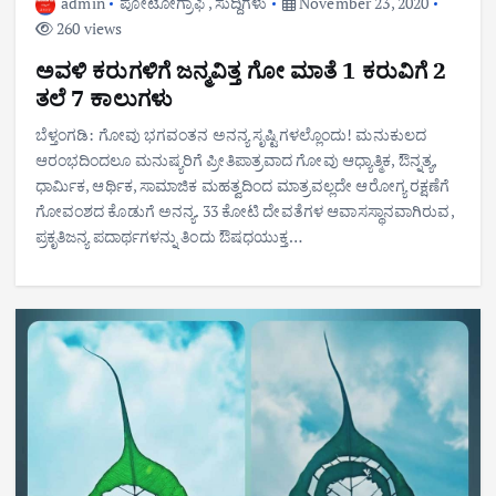
admin
ಪೋಟೋಗ್ರಾಫಿ
,
ಸುದ್ದಿಗಳು
November 23, 2020
260 views
ಅವಳಿ ಕರುಗಳಿಗೆ ಜನ್ಮವಿತ್ತ ಗೋ ಮಾತೆ 1 ಕರುವಿಗೆ 2
ತಲೆ 7 ಕಾಲುಗಳು
ಬೆಳ್ತಂಗಡಿ: ಗೋವು ಭಗವಂತನ ಅನನ್ಯ ಸೃಷ್ಟಿಗಳಲ್ಲೊಂದು! ಮನುಕುಲದ
ಆರಂಭದಿಂದಲೂ ಮನುಷ್ಯರಿಗೆ ಪ್ರೀತಿಪಾತ್ರವಾದ ಗೋವು ಆಧ್ಯಾತ್ಮಿಕ, ಔನ್ನತ್ಯ,
ಧಾರ್ಮಿಕ, ಆರ್ಥಿಕ, ಸಾಮಾಜಿಕ ಮಹತ್ವದಿಂದ ಮಾತ್ರವಲ್ಲದೇ ಆರೋಗ್ಯ ರಕ್ಷಣೆಗೆ
ಗೋವಂಶದ ಕೊಡುಗೆ ಅನನ್ಯ. 33 ಕೋಟಿ ದೇವತೆಗಳ ಆವಾಸಸ್ಥಾನವಾಗಿರುವ,
ಪ್ರಕೃತಿಜನ್ಯ ಪದಾರ್ಥಗಳನ್ನು ತಿಂದು ಔಷಧಯುಕ್ತ…