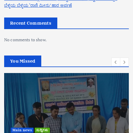
ಬೆಳ್ಳಿಯ ಬೆಳ್ಳಿಯ ‘ರಾಣಿ ಮೀನು’ ಹಾರ ಅರ್ಪಣೆ
Recent Comments
No comments to show.
You Missed
Main news
ಸುದ್ದಿಗಳು