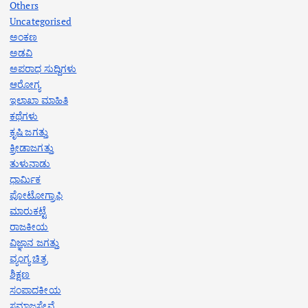
Others
Uncategorised
ಅಂಕಣ
ಅಡವಿ
ಅಪರಾಧ ಸುದ್ದಿಗಳು
ಆರೋಗ್ಯ
ಇಲಾಖಾ ಮಾಹಿತಿ
ಕಥೆಗಳು
ಕೃಷಿ ಜಗತ್ತು
ಕ್ರೀಡಾಜಗತ್ತು
ತುಳುನಾಡು
ಧಾರ್ಮಿಕ
ಪೋಟೋಗ್ರಾಫಿ
ಮಾರುಕಟ್ಟೆ
ರಾಜಕೀಯ
ವಿಜ್ಞಾನ ಜಗತ್ತು
ವ್ಯಂಗ್ಯ ಚಿತ್ರ
ಶಿಕ್ಷಣ
ಸಂಪಾದಕೀಯ
ಸಮಾಜಸೇವೆ