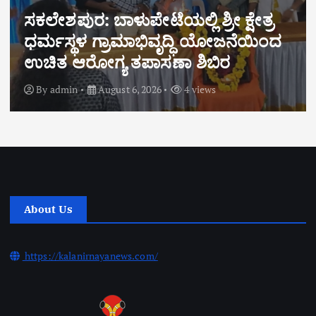
ಬೆಸ್ಟ್ ಎಂಎಲ್ಎ ಪ್ರಶಸ್ತಿ ಪುರಸ್ಕೃತ ಶಾಸಕ
ಹರೀಶ್ ಪೂಂಜರಿಗೆ ಬಿಜೆಪಿ
ಮೋರ್ಚಾಗಳಿಂದ ಅಭಿನಂದನೆ
By
admin
August 6, 2026
6 views
About Us
https://kalanirnayanews.com/