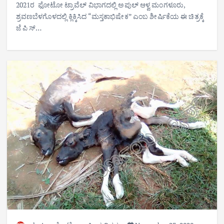
2021ರ ಫೋಟೋ ಟ್ರಾವೆಲ್ ವಿಭಾಗದಲ್ಲಿ ಅಪುಲ್ ಆಳ್ವ ಮಂಗಳೂರು,
ಶ್ರವಣಬೆಳಗೊಳದಲ್ಲಿ ಕ್ಲಿಕ್ಕಿಸಿದ “ಮಸ್ತಕಾಭಿಷೇಕ” ಎಂಬ ಶೀರ್ಷಿಕೆಯ ಈ ಚಿತ್ರಕ್ಕೆ
ಜೆ ಪಿ ಸ್…