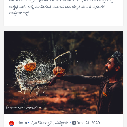
ಅಶ್ವಥ ಎಲೆಗಳಲ್ಲಿ ಮೂಡಿಸುವ ಮೂಲಕ ಡಾ. ಹೆಗ್ಗಡೆಯವರ ಪ್ರಶಂಸೆಗೆ
ಪಾತ್ರರಾಗಿದ್ದಾರೆ.…
admin
ಪೋಟೋಗ್ರಾಫಿ
,
ಸುದ್ದಿಗಳು
June 21, 2020