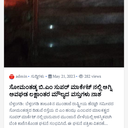
admin
ಸುದ್ದಿಗಳು
May 21, 2023
282 views
ಸೋಮಂತಡ್ಕ ಬಿ.ಎಂ ಸುಪರ್ ಮಾರ್ಕೆಟ್ ನಲ್ಲಿ ಅಗ್ನಿ
ಅವಘಡ ಲಕ್ಷಾಂತರ ಮೌಲ್ಯದ ವಸ್ತುಗಳು ನಾಶ
ಬೆಳ್ತಂಗಡಿ: ಬೆಳ್ತಂಗಡಿ ತಾಲೂಕಿನ ಮುಂಡಾಜೆ ರಾಷ್ಟ್ರೀಯ ಹೆದ್ದಾರಿ ಸಮೀಪದ
ಸೋಮಂತಡ್ಕದ ದಿಡುಪೆ ರಸ್ತೆಯ ಬಿ ಎಂ ಹಂಝ ಎಂಬವರ ಮಾಲಕತ್ವದ
ಸೂಪರ್ ಮಾರ್ಕೆಟ್ ನಲ್ಲಿ ಭಾನುವಾರ ಮುಂಜಾನೆ ವೇಳೆಯಲ್ಲಿ ಆಕಸ್ಮಿಕವಾಗಿ
ಬೆಂಕಿ ಕಾಣಿಸಿಕೊಂಡ ಘಟನೆ ಸಂಭವಿಸಿದೆ. ಈ ಘಟನೆ ಪತ್ರಿಕಾ ವಿತರಣೆ…