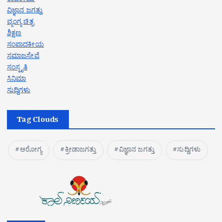
ವಿಜ್ಞಾನ ಜಗತ್ತು
ವ್ಯಂಗ್ಯ ಚಿತ್ರ
ಶಿಕ್ಷಣ
ಸಂಪಾದಕೀಯ
ಸಮಾಜಸೇವೆ
ಸಂಸ್ಕೃತಿ
ಸಿನಿಮಾ
ಸುದ್ದಿಗಳು
Tag Clouds
ಆರೋಗ್ಯ
ಕ್ರೀಡಾಜಗತ್ತು
ವಿಜ್ಞಾನ ಜಗತ್ತು
ಸುದ್ದಿಗಳು