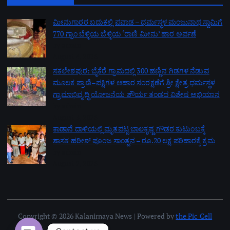
ಮೀನುಗಾರರ ಬದುಕಲ್ಲಿ ಪವಾಡ – ಧರ್ಮಸ್ಥಳ ಮಂಜುನಾಥ ಸ್ವಾಮಿಗೆ
770 ಗ್ರಾಂ ಬೆಳ್ಳಿಯ ಬೆಳ್ಳಿಯ ‘ರಾಣಿ ಮೀನು’ ಹಾರ ಅರ್ಪಣೆ
by admin
August 4, 2026
ಸಕಲೇಶಪುರ: ಬೈಕೆರೆ ಗ್ರಾಮದಲ್ಲಿ 300 ಹಣ್ಣಿನ ಗಿಡಗಳ ನೆಡುವ
ಮೂಲಕ ಪ್ರಾಣಿ–ಪಕ್ಷಿಗಳ ಆಹಾರ ಸಂರಕ್ಷಣೆಗೆ ಶ್ರೀ ಕ್ಷೇತ್ರ ಧರ್ಮಸ್ಥಳ
ಗ್ರಾಮಾಭಿವೃದ್ಧಿ ಯೋಜನೆಯ ಶೌರ್ಯ ತಂಡದ ವಿಶೇಷ ಅಭಿಯಾನ
by admin
August 3, 2026
ಕಾಡಾನೆ ದಾಳಿಯಲ್ಲಿ ಮೃತಪಟ್ಟ ಬಾಲಕೃಷ್ಣ ಗೌಡರ ಕುಟುಂಬಕ್ಕೆ
ಶಾಸಕ ಹರೀಶ್ ಪೂಂಜ ಸಾಂತ್ವನ – ರೂ.20 ಲಕ್ಷ ಪರಿಹಾರಕ್ಕೆ ಕ್ರಮ
by admin
August 2, 2026
Copyright © 2026 Kalanirnaya News | Powered by
the Pic Cell