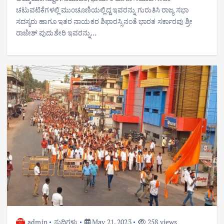
ಚಟುವಟಿಕೆಗಳಲ್ಲಿ ಮುಂಚೂಣಿಯಲ್ಲಿದ್ದ ಇವರನ್ನು ಗುರುತಿಸಿ ರಾಜ್ಯ ಸಭಾ
ಸದಸ್ಯರು ಹಾಗೂ ಇತರ ನಾಯಕರ ಶಿಫಾರಸ್ಸಿನಂತೆ ಭಾರತ ಸರ್ಕಾರವು ಶ್ರೀ
ರಾಜೇಶ್ ಪುದುಶೇರಿ ಇವರನ್ನು…
admin
ಸುದ್ದಿಗಳು
May 21, 2023
258 views