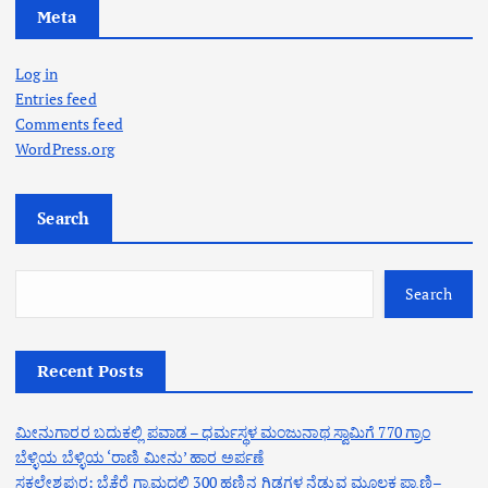
Meta
Log in
Entries feed
Comments feed
WordPress.org
Search
Search
Recent Posts
ಮೀನುಗಾರರ ಬದುಕಲ್ಲಿ ಪವಾಡ – ಧರ್ಮಸ್ಥಳ ಮಂಜುನಾಥ ಸ್ವಾಮಿಗೆ 770 ಗ್ರಾಂ
ಬೆಳ್ಳಿಯ ಬೆಳ್ಳಿಯ ‘ರಾಣಿ ಮೀನು’ ಹಾರ ಅರ್ಪಣೆ
ಸಕಲೇಶಪುರ: ಬೈಕೆರೆ ಗ್ರಾಮದಲ್ಲಿ 300 ಹಣ್ಣಿನ ಗಿಡಗಳ ನೆಡುವ ಮೂಲಕ ಪ್ರಾಣಿ–