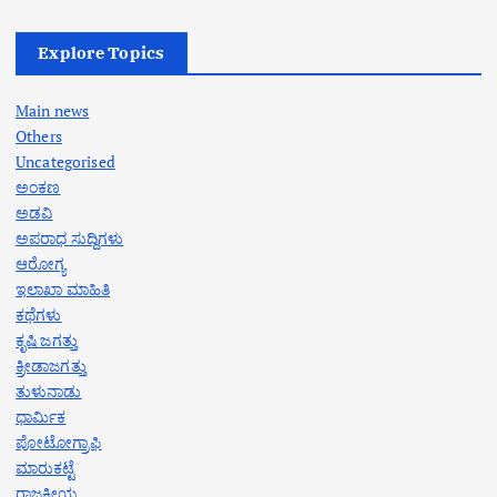
Explore Topics
Main news
Others
Uncategorised
ಅಂಕಣ
ಅಡವಿ
ಅಪರಾಧ ಸುದ್ದಿಗಳು
ಆರೋಗ್ಯ
ಇಲಾಖಾ ಮಾಹಿತಿ
ಕಥೆಗಳು
ಕೃಷಿ ಜಗತ್ತು
ಕ್ರೀಡಾಜಗತ್ತು
ತುಳುನಾಡು
ಧಾರ್ಮಿಕ
ಪೋಟೋಗ್ರಾಫಿ
ಮಾರುಕಟ್ಟೆ
ರಾಜಕೀಯ