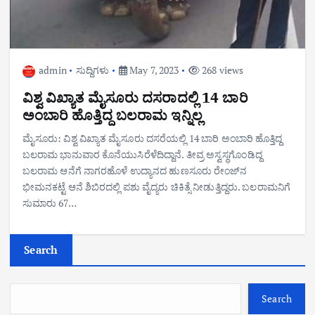
admin
ಸುದ್ದಿಗಳು
May 7, 2023
268 views
ವಿಶ್ವ ವಿಖ್ಯಾತ ಮೈಸೂರು ದಸರಾದಲ್ಲಿ 14 ಬಾರಿ
ಅಂಬಾರಿ ಹೊತ್ತಿದ್ದ ಬಲರಾಮ ಇನ್ನಿಲ್ಲ
ಮೈಸೂರು: ವಿಶ್ವ ವಿಖ್ಯಾತ ಮೈಸೂರು ದಸರೆಯಲ್ಲಿ 14 ಬಾರಿ ಅಂಬಾರಿ ಹೊತ್ತಿದ್ದ
ಬಲರಾಮ ಭಾನುವಾರ ಕೊನೆಯುಸಿರೆಳೆದಿದ್ದಾನೆ. ತೀವ್ರ ಅಸ್ವಸ್ಥಗೊಂಡಿದ್ದ
ಬಲರಾಮ ಆನೆಗೆ ನಾಗರಹೊಳೆ ಉದ್ಯಾನದ ಹುಣಸೂರು ರೇಂಜ್‌ನ
ಭೀಮನಕಟ್ಟೆ ಆನೆ ಶಿಬಿರದಲ್ಲಿ ಪಶು ವೈದ್ಯರು ಚಿಕಿತ್ಸೆ ನೀಡುತ್ತಿದ್ದರು. ಬಲರಾಮನಿಗೆ
ಸುಮಾರು 67…
Search
Search