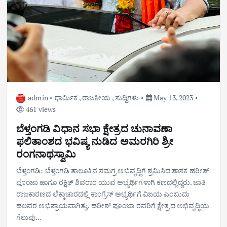
admin
ಧಾರ್ಮಿಕ
,
ರಾಜಕೀಯ
,
ಸುದ್ದಿಗಳು
May 13, 2023
461 views
ಬೆಳ್ತಂಗಡಿ ವಿಧಾನ ಸಭಾ ಕ್ಷೇತ್ರದ ಚುನಾವಣಾ
ಫಲಿತಾಂಶದ ಭವಿಷ್ಯ ನುಡಿದ ಅಮರಗಿರಿ ಶ್ರೀ
‌‌ರಂಗನಾಥಸ್ವಾಮಿ
ಬೆಳ್ತಂಗಡಿ: ಬೆಳ್ತಂಗಡಿ ತಾಲೂಕಿನ ಸಮಗ್ರ ಅಭಿವೃದ್ಧಿಗೆ ಶ್ರಮಿಸಿದ ಶಾಸಕ ಹರೀಶ್
ಪೂಂಜಾ ಹಾಗೂ ರಕ್ಷಿತ್ ಶಿವರಾಂ ಯುವ ಅಭ್ಯರ್ಥಿಗಳಾಗಿ ಕಣದಲ್ಲಿದ್ದರು. ಜಾತಿ
ರಾಜಕಾರಣದ ಲೆಕ್ಕಾಚಾರದಲ್ಲಿ ಕಾಂಗ್ರೆಸ್ ಅಭ್ಯರ್ಥಿಗೆ ವಿಜಯ ಎಂಬುದು
ಹಲವರ ಅಭಿಪ್ರಾಯವಾಗಿತ್ತು. ಹರೀಶ್ ಪೂಂಜಾ ರವರಿಗೆ ಕ್ಷೇತ್ರದ ಅಭಿವೃದ್ಧಿಯ
ಗೆಲುವು…