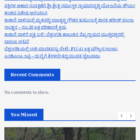
ಪಕ್ಷಿಗಳ ಆಹಾರ ಸಂರಕ್ಷಣೆಗೆ ಶ್ರೀ ಕ್ಷೇತ್ರ ಧರ್ಮಸ್ಥಳ ಗ್ರಾಮಾಭಿವೃದ್ಧಿ ಯೋಜನೆಯ ಶೌರ್ಯ
ತಂಡದ ವಿಶೇಷ ಅಭಿಯಾನ
ಕಾಡಾನೆ ದಾಳಿಯಲ್ಲಿ ಮೃತಪಟ್ಟ ಬಾಲಕೃಷ್ಣ ಗೌಡರ ಕುಟುಂಬಕ್ಕೆ ಶಾಸಕ ಹರೀಶ್ ಪೂಂಜ
ಸಾಂತ್ವನ – ರೂ.20 ಲಕ್ಷ ಪರಿಹಾರಕ್ಕೆ ಕ್ರಮ
ಕಾಡಾನೆ ದಾಳಿಗೆ ವ್ಯಕ್ತಿ ಬಲಿ: ಬೆಳ್ತಂಗಡಿ ತಾಲೂಕಿನ ರೆಖ್ಯ ಗ್ರಾಮದ ಮುಚ್ಚಿರಡ್ಕದಲ್ಲಿ
ದಾರುಣ ಘಟನೆ
ಬೆಳ್ತಂಗಡಿಯಲ್ಲಿ ಭಾರಿ ಮಾದಕವಸ್ತು ಬೇಟೆ: ₹15.41 ಲಕ್ಷ ಮೌಲ್ಯದ ಗಾಂಜಾ,
ಎಂಡಿಎಂಎ ಜಪ್ತಿ – ದುಬೈಗೆ ತೆರಳಬೇಕಿದ್ದ ಯುವಕ ಜೈಲುಪಾಲು
Recent Comments
No comments to show.
You Missed