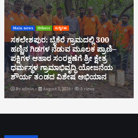
Main news
Others
ಸುದ್ದಿಗಳು
ಸಕಲೇಶಪುರ: ಬೈಕೆರೆ ಗ್ರಾಮದಲ್ಲಿ 300
ಹಣ್ಣಿನ ಗಿಡಗಳ ನೆಡುವ ಮೂಲಕ ಪ್ರಾಣಿ–
ಪಕ್ಷಿಗಳ ಆಹಾರ ಸಂರಕ್ಷಣೆಗೆ ಶ್ರೀ ಕ್ಷೇತ್ರ
ಕ
ಧರ್ಮಸ್ಥಳ ಗ್ರಾಮಾಭಿವೃದ್ಧಿ ಯೋಜನೆಯ
ಗ
ಶೌರ್ಯ ತಂಡದ ವಿಶೇಷ ಅಭಿಯಾನ
ಸ
By
admin
August 3, 2026
8 views